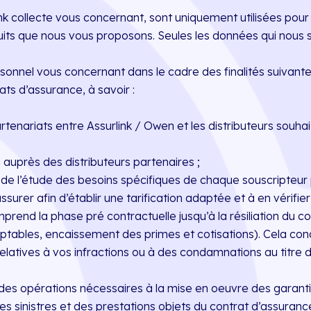
 collecte vous concernant, sont uniquement utilisées pour d
uits que nous vous proposons. Seules les données qui nous so
rsonnel vous concernant dans le cadre des finalités suivante
ats d’assurance, à savoir :
artenariats entre Assurlink / Owen et les distributeurs souh
n auprès des distributeurs partenaires ;
it de l’étude des besoins spécifiques de chaque souscripteur 
rer afin d’établir une tarification adaptée et à en vérifier l
prend la phase pré contractuelle jusqu’à la résiliation du co
tables, encaissement des primes et cotisations). Cela conce
atives à vos infractions ou à des condamnations au titre de
it des opérations nécessaires à la mise en oeuvre des garant
es sinistres et des prestations objets du contrat d’assurance