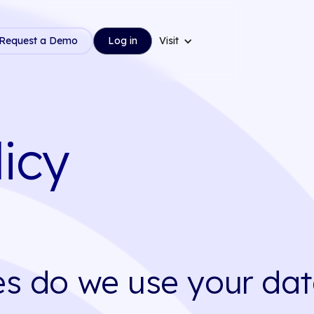
Request a Demo
Log in
Visit
licy
s do we use your da