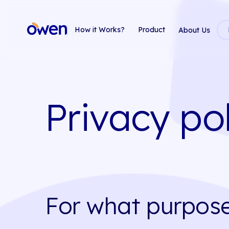
How it Works?
Product
About Us
Privacy po
For what purpose